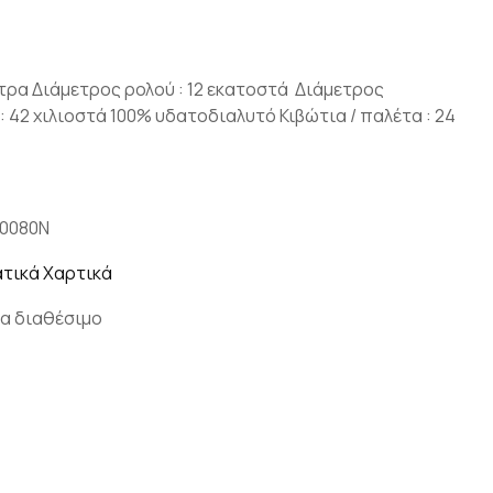
έτρα Διάμετρος ρολού : 12 εκατοστά Διάμετρος
 42 χιλιοστά 100% υδατοδιαλυτό Κιβώτια / παλέτα : 24
10080N
τικά Χαρτικά
α διαθέσιμο