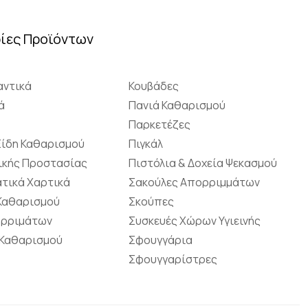
ίες Προϊόντων
ντικά
Κουβάδες
ά
Πανιά Καθαρισμού
Παρκετέζες
Είδη Καθαρισμού
Πιγκάλ
ικής Προστασίας
Πιστόλια & Δοχεία Ψεκασμού
τικά Χαρτικά
Σακούλες Απορριμμάτων
 Καθαρισμού
Σκούπες
ορριμάτων
Συσκευές Χώρων Υγιεινής
 Καθαρισμού
Σφουγγάρια
Σφουγγαρίστρες