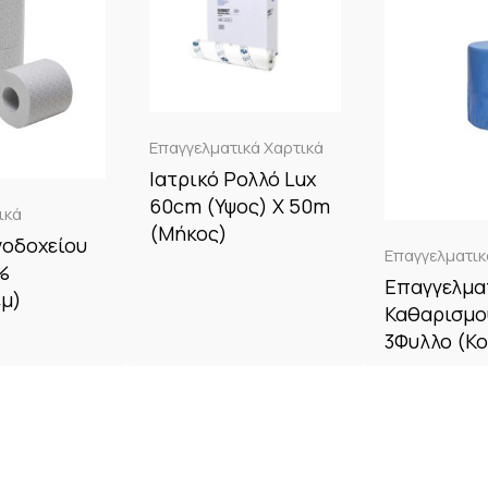
Επαγγελματικά Χαρτικά
Ιατρικό Ρολλό Lux
60cm (Υψος) X 50m
ικά
(Μήκος)
νοδοχείου
Επαγγελματικ
%
Επαγγελμα
εμ)
Καθαρισμο
3Φυλλο (Κ