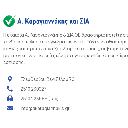
Η εταιρία Α. Καραγιαννάκης & ΣΙΑ ΟΕ δραστηριοποιείτε σ
χονδρική πώληση επαγγελματικών προϊόντων καθαρισμο
καθώς και προϊόντων εξοπλισμού εστίασης, σε βιομηχανί
βιοτεχνίες, νοσοκομεία, κέντρα υγείας καθώς και σε χώρ
εστίασης.
Ελευθερίου Βενιζέλου 79
2510 230027
2510 223565 (fax)
info@akaragiannakis.gr