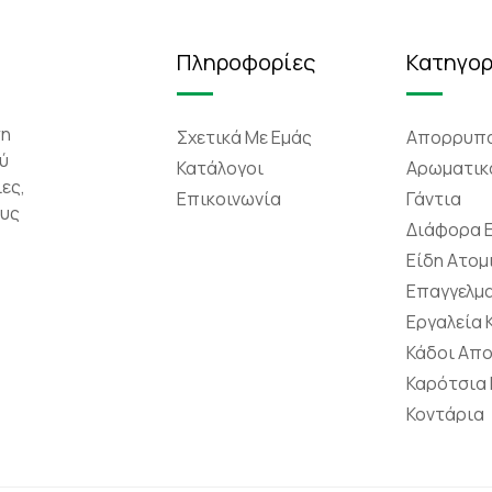
Πληροφορίες
Κατηγορ
τη
Σχετικά Mε Eμάς
Απορρυπα
ύ
Κατάλογοι
Αρωματικ
ες,
Επικοινωνία
Γάντια
ους
Διάφορα 
Είδη Ατομ
Επαγγελμα
Εργαλεία
Κάδοι Απ
Καρότσια
Κοντάρια