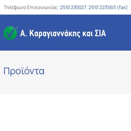
Skip
Τηλέφωνο Επικοινωνίας:
2510 230027
,
2510 223565 (fax)
to
content
Προϊόντα