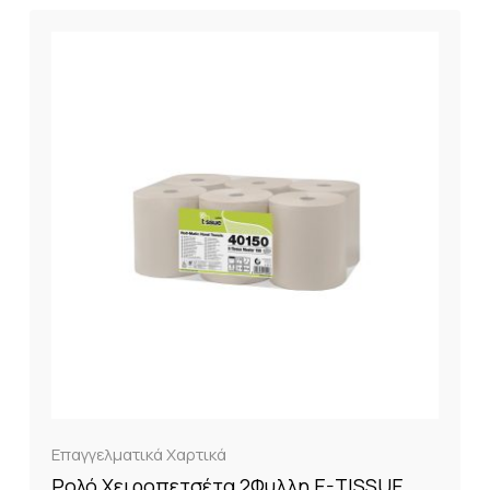
Επαγγελματικά Χαρτικά
Ρολό Χειροπετσέτα 2Φυλλη E-TISSUE