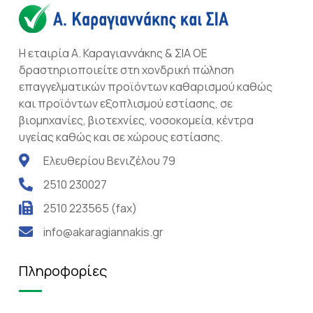
Η εταιρία Α. Καραγιαννάκης & ΣΙΑ ΟΕ
δραστηριοποιείτε στη χονδρική πώληση
επαγγελματικών προϊόντων καθαρισμού καθώς
και προϊόντων εξοπλισμού εστίασης, σε
βιομηχανίες, βιοτεχνίες, νοσοκομεία, κέντρα
υγείας καθώς και σε χώρους εστίασης.
Ελευθερίου Βενιζέλου 79
2510 230027
2510 223565 (fax)
info@akaragiannakis.gr
Πληροφορίες