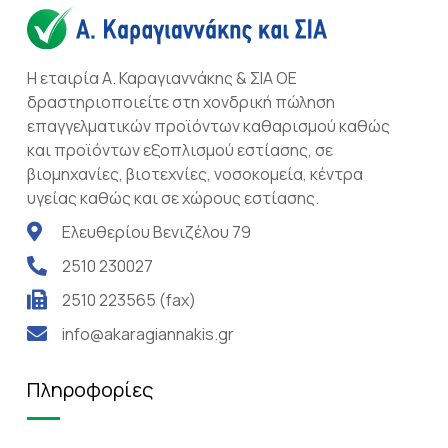
Η εταιρία Α. Καραγιαννάκης & ΣΙΑ ΟΕ
δραστηριοποιείτε στη χονδρική πώληση
επαγγελματικών προϊόντων καθαρισμού καθώς
και προϊόντων εξοπλισμού εστίασης, σε
βιομηχανίες, βιοτεχνίες, νοσοκομεία, κέντρα
υγείας καθώς και σε χώρους εστίασης.
Ελευθερίου Βενιζέλου 79
2510 230027
2510 223565 (fax)
info@akaragiannakis.gr
Πληροφορίες