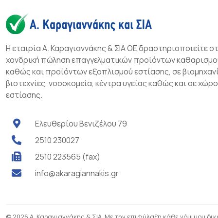
Η εταιρία Α. Καραγιαννάκης & ΣΙΑ ΟΕ δραστηριοποιείτε σ
χονδρική πώληση επαγγελματικών προϊόντων καθαρισμο
καθώς και προϊόντων εξοπλισμού εστίασης, σε βιομηχανί
βιοτεχνίες, νοσοκομεία, κέντρα υγείας καθώς και σε χώρ
εστίασης.
Ελευθερίου Βενιζέλου 79
2510 230027
2510 223565 (fax)
info@akaragiannakis.gr
© 2026 Α. Καραγιαννάκης & ΣΙΑ. Με την επιφύλαξη κάθε νόμιμου δι