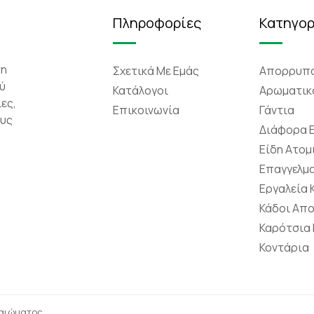
Πληροφορίες
Κατηγορ
τη
Σχετικά Mε Eμάς
Απορρυπα
ύ
Κατάλογοι
Αρωματικ
ες,
Επικοινωνία
Γάντια
ους
Διάφορα 
Είδη Ατομ
Επαγγελμα
Εργαλεία
Κάδοι Απ
Καρότσια
Κοντάρια
καιώματος.