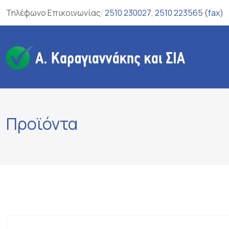
Skip
Τηλέφωνο Επικοινωνίας:
2510 230027
,
2510 223565 (fax)
to
content
Προϊόντα