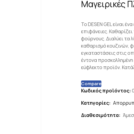
Μαγειρικές Π
Το DESEN GEL είναι ένα
επιφάνειες. Καθαρίζει 
φούρνους. Διαλύει τα λ
καθαρισμό κουζινών, φο
εγκαταστάσεις στις οπ
έντονα προσκολλημένη 
εύφλεκτο προϊόν. Κατά
Compare
Κωδικός προϊόντος:
Κατηγορίες:
Απορρυπ
Διαθεσιμότητα:
Άμεσ