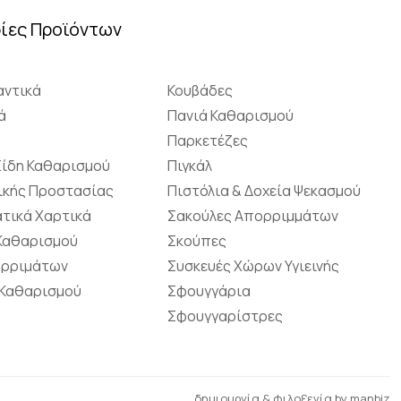
ίες Προϊόντων
ντικά
Κουβάδες
ά
Πανιά Καθαρισμού
Παρκετέζες
Είδη Καθαρισμού
Πιγκάλ
ικής Προστασίας
Πιστόλια & Δοχεία Ψεκασμού
τικά Χαρτικά
Σακούλες Απορριμμάτων
 Καθαρισμού
Σκούπες
ορριμάτων
Συσκευές Χώρων Υγιεινής
 Καθαρισμού
Σφουγγάρια
Σφουγγαρίστρες
δημιουργία & φιλοξενία by
manbiz