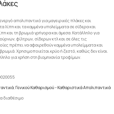
λάκες
 ενεργό απολιπαντικό για μαγειρικές πλάκες και
τα λίπη και τα καμμένα υπολείμματα σε σίδερα και
ίπη και τη βρωμιά γρήγορα και άμεσα. Κατάλληλο για
ύρνων, φίλτρων, σίδερων κτλ και σε όλες τις
οίες πρέπει να αφαιρεθούν καμμένα υπολείμματα και
βρωμιά. Χρησιμοποιείται κρύο ή ζεστό, καθώς δεν είναι
λληλο για χρήση στη βιομηχανία τροφίμων.
0020055
αντικά
,
Γενικού Καθαρισμού - Καθαριστικά Απολιπαντικά
α διαθέσιμο