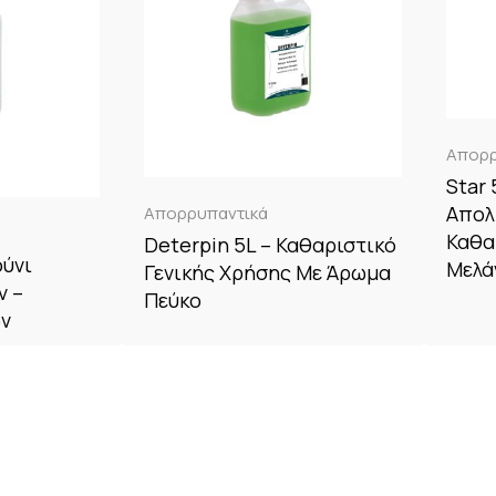
Απορρ
Star 
Απολ
Απορρυπαντικά
Καθα
Deterpin 5L – Καθαριστικό
ούνι
Μελά
Γενικής Χρήσης Με Άρωμα
ν –
Πεύκο
ών