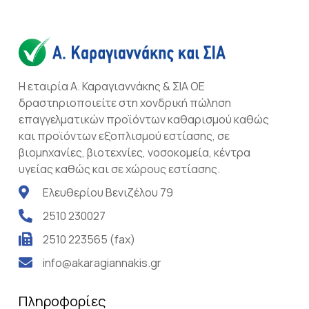
Η εταιρία Α. Καραγιαννάκης & ΣΙΑ ΟΕ
δραστηριοποιείτε στη χονδρική πώληση
επαγγελματικών προϊόντων καθαρισμού καθώς
και προϊόντων εξοπλισμού εστίασης, σε
βιομηχανίες, βιοτεχνίες, νοσοκομεία, κέντρα
υγείας καθώς και σε χώρους εστίασης.
Ελευθερίου Βενιζέλου 79
2510 230027
2510 223565 (fax)
info@akaragiannakis.gr
Πληροφορίες