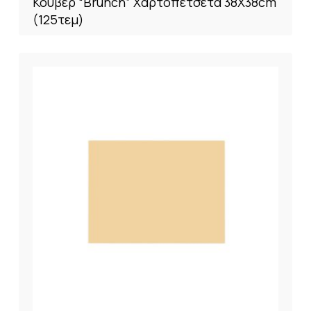
Κουβέρ “Brunch” Χαρτοπετσέτα 38X38cm
(125τεμ)