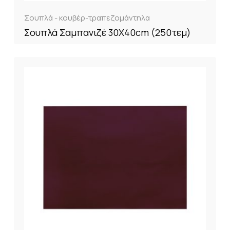
Σουπλά - κουβέρ-τραπεζομάντηλα
Σουπλά Σαμπανιζέ 30Χ40cm (250τεμ)