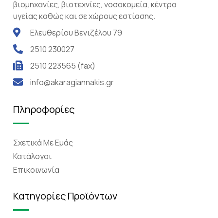
βιομηχανίες, βιοτεχνίες, νοσοκομεία, κέντρα
υγείας καθώς και σε χώρους εστίασης.
Ελευθερίου Βενιζέλου 79
2510 230027
2510 223565 (fax)
info@akaragiannakis.gr
Πληροφορίες
Σχετικά Mε Eμάς
Κατάλογοι
Επικοινωνία
Κατηγορίες Προϊόντων