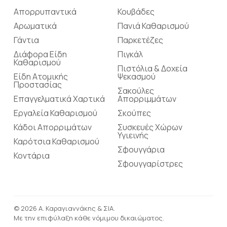
Απορρυπαντικά
Κουβάδες
Αρωματικά
Πανιά Καθαρισμού
Γάντια
Παρκετέζες
Διάφορα Είδη
Πιγκάλ
Καθαρισμού
Πιστόλια & Δοχεία
Είδη Ατομικής
Ψεκασμού
Προστασίας
Σακούλες
Επαγγελματικά Χαρτικά
Απορριμμάτων
Εργαλεία Καθαρισμού
Σκούπες
Κάδοι Απορριμάτων
Συσκευές Χώρων
Υγιεινής
Καρότσια Καθαρισμού
Σφουγγάρια
Κοντάρια
Σφουγγαρίστρες
© 2026 Α. Καραγιαννάκης & ΣΙΑ.
Με την επιφύλαξη κάθε νόμιμου δικαιώματος.