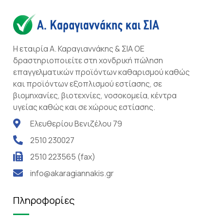
Η εταιρία Α. Καραγιαννάκης & ΣΙΑ ΟΕ
δραστηριοποιείτε στη χονδρική πώληση
επαγγελματικών προϊόντων καθαρισμού καθώς
και προϊόντων εξοπλισμού εστίασης, σε
βιομηχανίες, βιοτεχνίες, νοσοκομεία, κέντρα
υγείας καθώς και σε χώρους εστίασης.
Ελευθερίου Βενιζέλου 79
2510 230027
2510 223565 (fax)
info@akaragiannakis.gr
Πληροφορίες