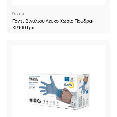
Γάντια
Γαντι Βινυλιου Λευκο Χωρις Πουδρα-
Xl/100Τμχ