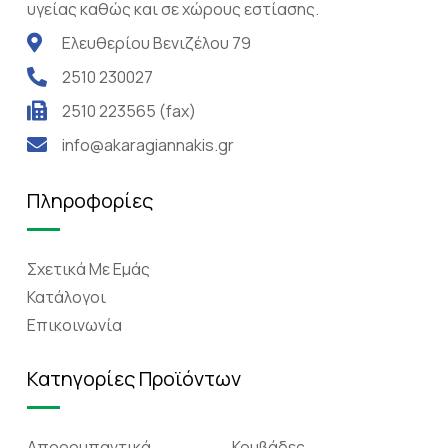
υγείας καθώς και σε χώρους εστίασης.
Ελευθερίου Βενιζέλου 79
2510 230027
2510 223565 (fax)
info@akaragiannakis.gr
Πληροφορίες
Σχετικά Mε Eμάς
Κατάλογοι
Επικοινωνία
Κατηγορίες Προϊόντων
Απορρυπαντικά
Κουβάδες