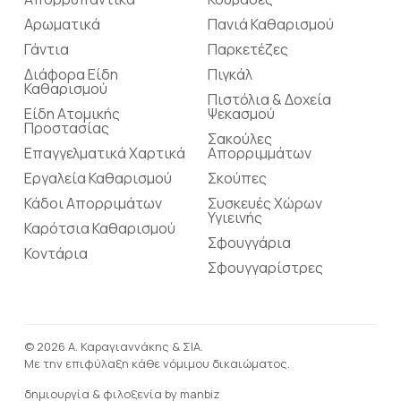
Αρωματικά
Πανιά Καθαρισμού
Γάντια
Παρκετέζες
Διάφορα Είδη
Πιγκάλ
Καθαρισμού
Πιστόλια & Δοχεία
Είδη Ατομικής
Ψεκασμού
Προστασίας
Σακούλες
Επαγγελματικά Χαρτικά
Απορριμμάτων
Εργαλεία Καθαρισμού
Σκούπες
Κάδοι Απορριμάτων
Συσκευές Χώρων
Υγιεινής
Καρότσια Καθαρισμού
Σφουγγάρια
Κοντάρια
Σφουγγαρίστρες
© 2026 Α. Καραγιαννάκης & ΣΙΑ.
Με την επιφύλαξη κάθε νόμιμου δικαιώματος.
δημιουργία & φιλοξενία by
manbiz