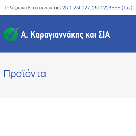
Skip
Τηλέφωνο Επικοινωνίας:
2510 230027
,
2510 223565 (fax)
to
content
Προϊόντα