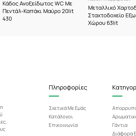
Κάδος Ανοξείδωτος WC Με
Μεταλλικό Χαρτοδ
Πεντάλ-Καπάκι Μαύρο 20lit
Σταχτοδοχείο Εξω
430
Χώρου 63lit
Πληροφορίες
Κατηγορ
τη
Σχετικά Mε Eμάς
Απορρυπα
ύ
Κατάλογοι
Αρωματικ
ες,
Επικοινωνία
Γάντια
ους
Διάφορα 