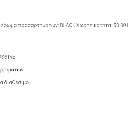
6 Χρώμα προσαρτημάτων: BLACK Χωρητικότητα: 30.00 L
DS614E
ορριμάτων
α διαθέσιμο