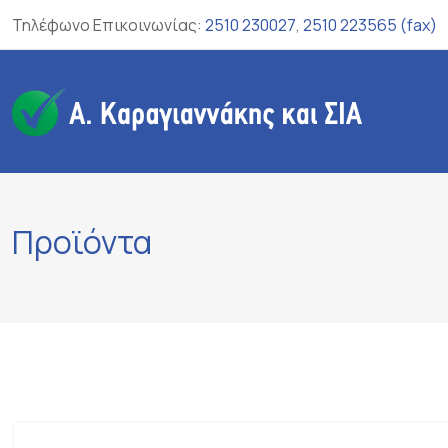
Skip
Τηλέφωνο Επικοινωνίας:
2510 230027
,
2510 223565 (fax)
to
content
Προϊόντα