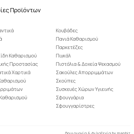
ίες Προϊόντων
ντικά
Κουβάδες
ά
Πανιά Καθαρισμού
Παρκετέζες
Είδη Καθαρισμού
Πιγκάλ
ικής Προστασίας
Πιστόλια & Δοχεία Ψεκασμού
τικά Χαρτικά
Σακούλες Απορριμμάτων
 Καθαρισμού
Σκούπες
ορριμάτων
Συσκευές Χώρων Υγιεινής
 Καθαρισμού
Σφουγγάρια
Σφουγγαρίστρες
δημιουργία & φιλοξενία by
manbiz