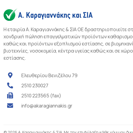
Η εταιρία Α. Καραγιαννάκης & ΣΙΑ ΟΕ δραστηριοποιείτε σ
χονδρική πώληση επαγγελματικών προϊόντων καθαρισμο
καθώς και προϊόντων εξοπλισμού εστίασης, σε βιομηχανί
βιοτεχνίες, νοσοκομεία, κέντρα υγείας καθώς και σε χώρ
εστίασης.
Ελευθερίου Βενιζέλου 79
2510 230027
2510 223565 (fax)
info@akaragiannakis.gr
© 2026 Α. Καραγιαννάκης & ΣΙΑ. Με την επιφύλαξη κάθε νόμιμου δι