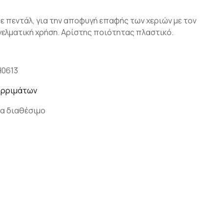
 πεντάλ, για την αποφυγή επαφής των χεριών με τον
γγελματική χρήση. Αρίστης ποιότητας πλαστικό.
H0613
ορριμάτων
α διαθέσιμο