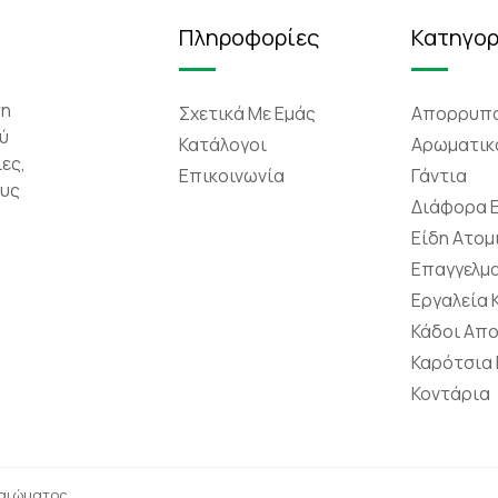
Πληροφορίες
Κατηγορ
τη
Σχετικά Mε Eμάς
Απορρυπα
ύ
Κατάλογοι
Αρωματικ
ες,
Επικοινωνία
Γάντια
ους
Διάφορα 
Είδη Ατομ
Επαγγελμα
Εργαλεία
Κάδοι Απ
Καρότσια
Κοντάρια
καιώματος.