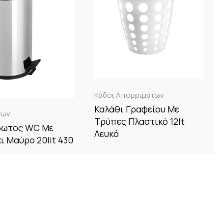
Κάδοι Απορριμάτων
Καλάθι Γραφείου Με
των
Τρύπες Πλαστικό 12lt
δωτος WC Με
Λευκό
ι Μαύρο 20lit 430