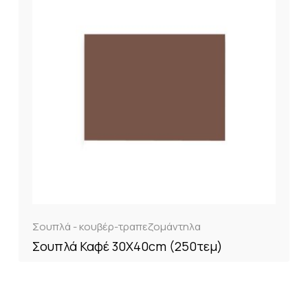
Σουπλά - κουβέρ-τραπεζομάντηλα
Σουπλά Καφέ 30Χ40cm (250τεμ)