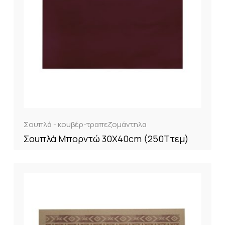
Σουπλά - κουβέρ-τραπεζομάντηλα
Σουπλά Μπορντώ 30X40cm (250Tτεμ)