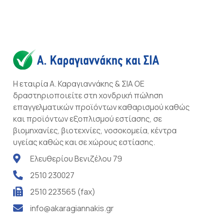
Η εταιρία Α. Καραγιαννάκης & ΣΙΑ ΟΕ
δραστηριοποιείτε στη χονδρική πώληση
επαγγελματικών προϊόντων καθαρισμού καθώς
και προϊόντων εξοπλισμού εστίασης, σε
βιομηχανίες, βιοτεχνίες, νοσοκομεία, κέντρα
υγείας καθώς και σε χώρους εστίασης.
Ελευθερίου Βενιζέλου 79
2510 230027
2510 223565 (fax)
info@akaragiannakis.gr