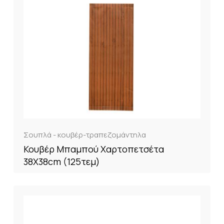
Σουπλά - κουβέρ-τραπεζομάντηλα
Κουβέρ Μπαμπού Χαρτοπετσέτα
38Χ38cm (125τεμ)