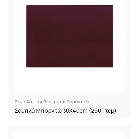
Σουπλά - κουβέρ-τραπεζομάντηλα
Σουπλά Μπορντώ 30X40cm (250Tτεμ)