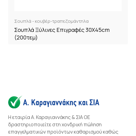
Σουπλά - κουβέρ-τραπεζομάντηλα
Σουπλά Ξύλινες Επιγραφές 30Χ45cm
(200τεμ)
Η εταιρία Α. Καραγιαννάκης & ΣΙΑ ΟΕ
δραστηριοποιείτε στη χονδρική πώληση
επαγγελματικών προϊόντων καθαρισμού καθώς