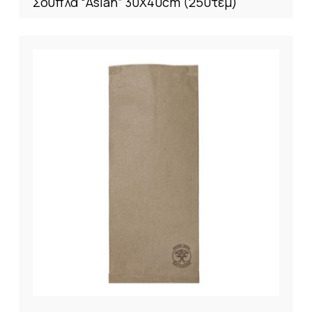
Σουπλά “Asian” 30X40cm (250τεμ)