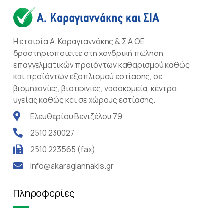
Η εταιρία Α. Καραγιαννάκης & ΣΙΑ ΟΕ
δραστηριοποιείτε στη χονδρική πώληση
επαγγελματικών προϊόντων καθαρισμού καθώς
και προϊόντων εξοπλισμού εστίασης, σε
βιομηχανίες, βιοτεχνίες, νοσοκομεία, κέντρα
υγείας καθώς και σε χώρους εστίασης.
Ελευθερίου Βενιζέλου 79
2510 230027
2510 223565 (fax)
info@akaragiannakis.gr
Πληροφορίες