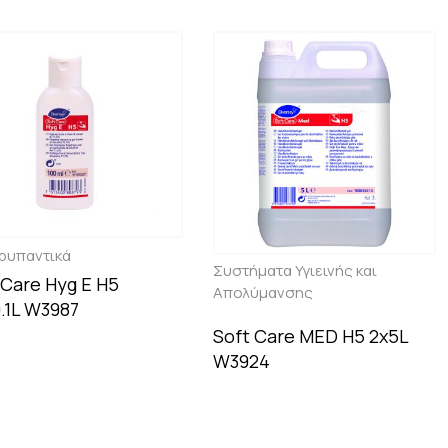
ρυπαντικά
Συστήματα Υγιεινής και
 Care Hyg E H5
Απολύμανσης
.1L W3987
Soft Care MED H5 2x5L
W3924