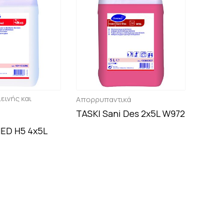
εινής και
Απορρυπαντικά
TASKI Sani Des 2x5L W972
MED H5 4x5L