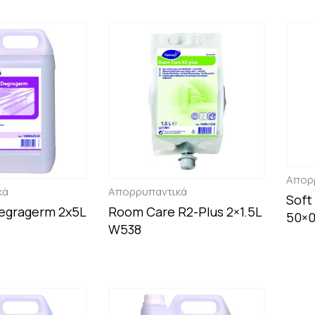
Απορ
κά
Απορρυπαντικά
Soft
egragerm 2x5L
Room Care R2-Plus 2×1.5L
50×0
W538