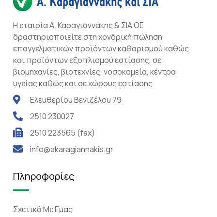
Η εταιρία Α. Καραγιαννάκης & ΣΙΑ ΟΕ
δραστηριοποιείτε στη χονδρική πώληση
επαγγελματικών προϊόντων καθαρισμού καθώς
και προϊόντων εξοπλισμού εστίασης, σε
βιομηχανίες, βιοτεχνίες, νοσοκομεία, κέντρα
υγείας καθώς και σε χώρους εστίασης.
Ελευθερίου Βενιζέλου 79
2510 230027
2510 223565 (fax)
info@akaragiannakis.gr
Πληροφορίες
Σχετικά Mε Eμάς