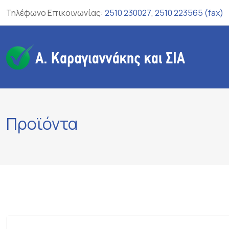
Skip
Τηλέφωνο Επικοινωνίας:
2510 230027
,
2510 223565 (fax)
to
content
Προϊόντα