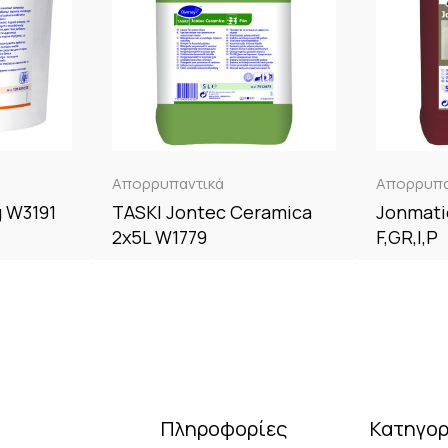
Απορρυπαντικά
Απορρυπα
g W3191
TASKI Jontec Ceramica
Jonmatic
2x5L W1779
F,GR,I,P
Πληροφορίες
Κατηγορ