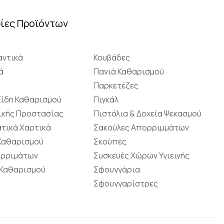
ίες Προϊόντων
ντικά
Κουβάδες
ά
Πανιά Καθαρισμού
Παρκετέζες
Είδη Καθαρισμού
Πιγκάλ
ικής Προστασίας
Πιστόλια & Δοχεία Ψεκασμού
τικά Χαρτικά
Σακούλες Απορριμμάτων
 Καθαρισμού
Σκούπες
ορριμάτων
Συσκευές Χώρων Υγιεινής
 Καθαρισμού
Σφουγγάρια
Σφουγγαρίστρες