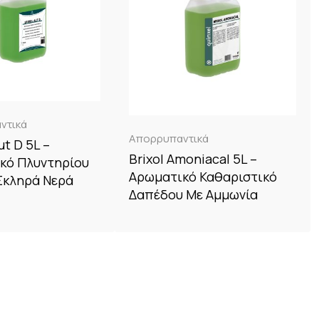
ντικά
Απορρυπαντικά
ut D 5L –
Brixol Amoniacal 5L –
ικό Πλυντηρίου
Αρωματικό Καθαριστικό
Σκληρά Νερά
Δαπέδου Με Αμμωνία