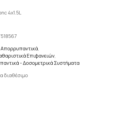
onc 4x1.5L
7518567
,
Απορρυπαντικά
,
Καθαριστικά Επιφανειών
,
αντικά - Δοσομετρικά Συστήματα
α διαθέσιμο