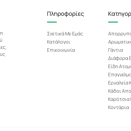
Πληροφορίες
Κατηγορ
τη
Σχετικά Mε Eμάς
Απορρυπα
ύ
Κατάλογοι
Αρωματικ
ες,
Επικοινωνία
Γάντια
ους
Διάφορα 
Είδη Ατομ
Επαγγελμα
Εργαλεία
Κάδοι Απ
Καρότσια
Κοντάρια