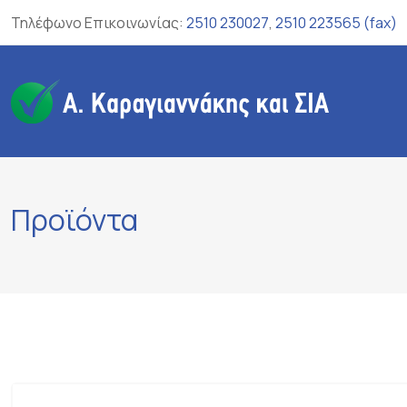
Skip
Τηλέφωνο Επικοινωνίας:
2510 230027
,
2510 223565 (fax)
to
content
Προϊόντα