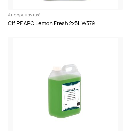
Απορρυπαντικά
Cif PF.APC Lemon Fresh 2x5L W379