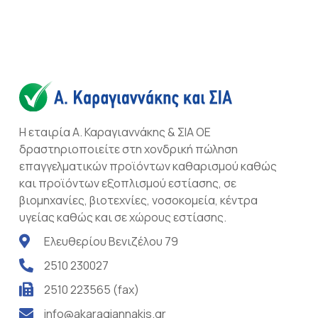
Η εταιρία Α. Καραγιαννάκης & ΣΙΑ ΟΕ
δραστηριοποιείτε στη χονδρική πώληση
επαγγελματικών προϊόντων καθαρισμού καθώς
και προϊόντων εξοπλισμού εστίασης, σε
βιομηχανίες, βιοτεχνίες, νοσοκομεία, κέντρα
υγείας καθώς και σε χώρους εστίασης.
Ελευθερίου Βενιζέλου 79
2510 230027
2510 223565 (fax)
info@akaragiannakis.gr