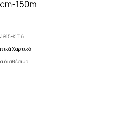
19cm-150m
41915-ΚΙΤ 6
τικά Χαρτικά
α διαθέσιμο