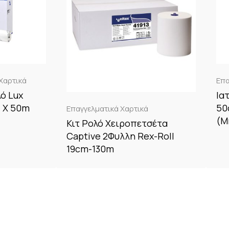
Χαρτικά
Επα
λό Lux
Ια
 X 50m
50
Επαγγελματικά Χαρτικά
(Μ
Κιτ Ρολό Χειροπετσέτα
Captive 2Φυλλη Rex-Roll
19cm-130m