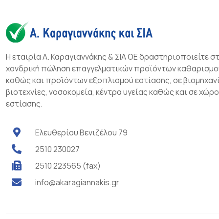
Η εταιρία Α. Καραγιαννάκης & ΣΙΑ ΟΕ δραστηριοποιείτε σ
χονδρική πώληση επαγγελματικών προϊόντων καθαρισμο
καθώς και προϊόντων εξοπλισμού εστίασης, σε βιομηχανί
βιοτεχνίες, νοσοκομεία, κέντρα υγείας καθώς και σε χώρ
εστίασης.
Ελευθερίου Βενιζέλου 79
2510 230027
2510 223565 (fax)
info@akaragiannakis.gr