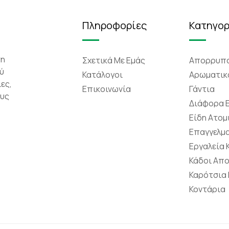
Πληροφορίες
Κατηγορ
τη
Σχετικά Mε Eμάς
Απορρυπα
ύ
Κατάλογοι
Αρωματικ
ες,
Επικοινωνία
Γάντια
ους
Διάφορα 
Είδη Ατομ
Επαγγελμα
Εργαλεία
Κάδοι Απ
Καρότσια
Κοντάρια