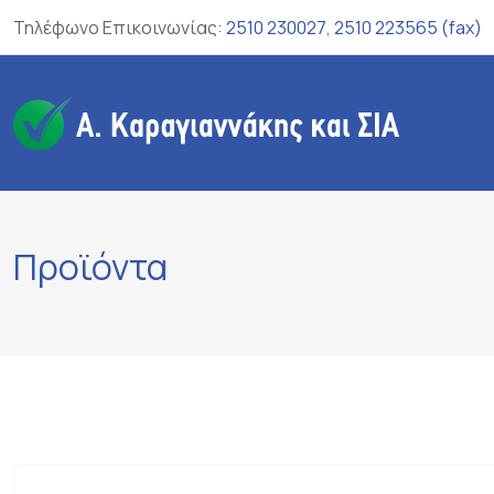
Skip
Τηλέφωνο Επικοινωνίας:
2510 230027
,
2510 223565 (fax)
to
content
Προϊόντα