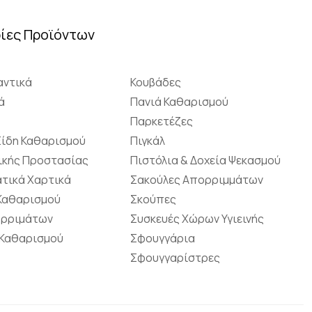
ίες Προϊόντων
ντικά
Κουβάδες
ά
Πανιά Καθαρισμού
Παρκετέζες
Είδη Καθαρισμού
Πιγκάλ
ικής Προστασίας
Πιστόλια & Δοχεία Ψεκασμού
τικά Χαρτικά
Σακούλες Απορριμμάτων
 Καθαρισμού
Σκούπες
ορριμάτων
Συσκευές Χώρων Υγιεινής
 Καθαρισμού
Σφουγγάρια
Σφουγγαρίστρες