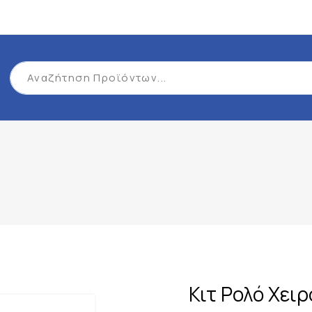
Κιτ Ρολό Χει