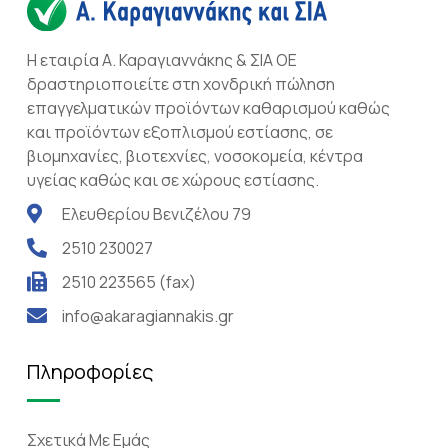
Η εταιρία Α. Καραγιαννάκης & ΣΙΑ ΟΕ
δραστηριοποιείτε στη χονδρική πώληση
επαγγελματικών προϊόντων καθαρισμού καθώς
και προϊόντων εξοπλισμού εστίασης, σε
βιομηχανίες, βιοτεχνίες, νοσοκομεία, κέντρα
υγείας καθώς και σε χώρους εστίασης.
Ελευθερίου Βενιζέλου 79
2510 230027
2510 223565 (fax)
info@akaragiannakis.gr
Πληροφορίες
Σχετικά Mε Eμάς