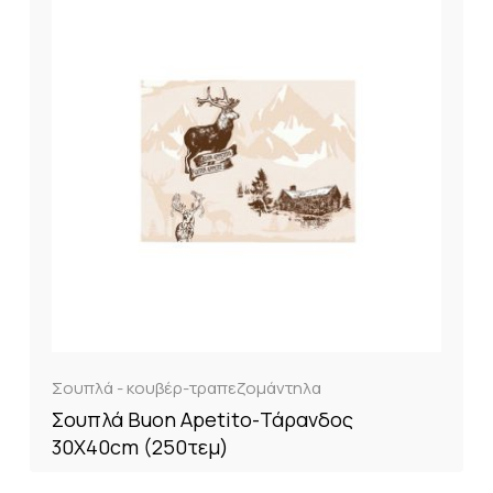
Σουπλά - κουβέρ-τραπεζομάντηλα
Σουπλά Buon Apetito-Τάρανδος
30Χ40cm (250τεμ)